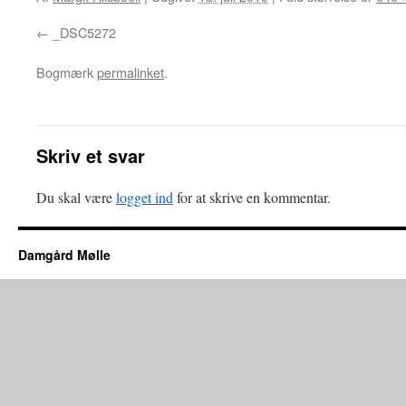
_DSC5272
Bogmærk
permalinket
.
Skriv et svar
Du skal være
logget ind
for at skrive en kommentar.
Damgård Mølle