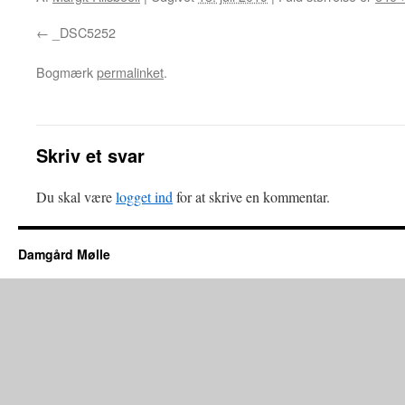
_DSC5252
Bogmærk
permalinket
.
Skriv et svar
Du skal være
logget ind
for at skrive en kommentar.
Damgård Mølle