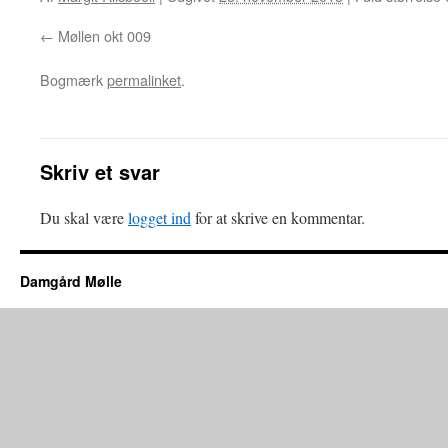
Møllen okt 009
Bogmærk
permalinket
.
Skriv et svar
Du skal være
logget ind
for at skrive en kommentar.
Damgård Mølle